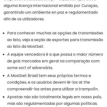
alguma licença internacional emitida por Curaçao,
garantindo um ambiente en paz e regulamentado
afin de os utilizadores.
Para conhecer muchas as opções de transmissões
ao listo, veja a seção de esportes para transmissão
ao listo da Mostbet.
A equipe vencedora é a que possui o maior número
de gols marcados em geral na comparação com
some sort of adversária.
A Mostbet Brasil tem seus próprios termos e
condições, e os usuários devem lê-los at the
compreendê-los antes para utilizar a trampolín.
Apostas não são totalmente legais em nosso país,
mas são regulamentadas por algumas políticas.