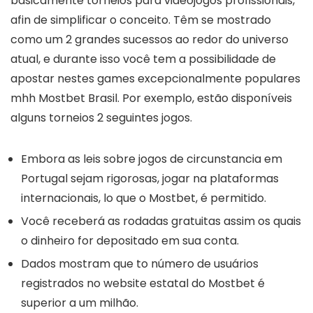
basicamente torneios para videojogos profissionais,
afin de simplificar o conceito. Têm se mostrado
como um 2 grandes sucessos ao redor do universo
atual, e durante isso você tem a possibilidade de
apostar nestes games excepcionalmente populares
mhh Mostbet Brasil. Por exemplo, estão disponíveis
alguns torneios 2 seguintes jogos.
Embora as leis sobre jogos de circunstancia em
Portugal sejam rigorosas, jogar na plataformas
internacionais, lo que o Mostbet, é permitido.
Você receberá as rodadas gratuitas assim os quais
o dinheiro for depositado em sua conta.
Dados mostram que to número de usuários
registrados no website estatal do Mostbet é
superior a um milhão.