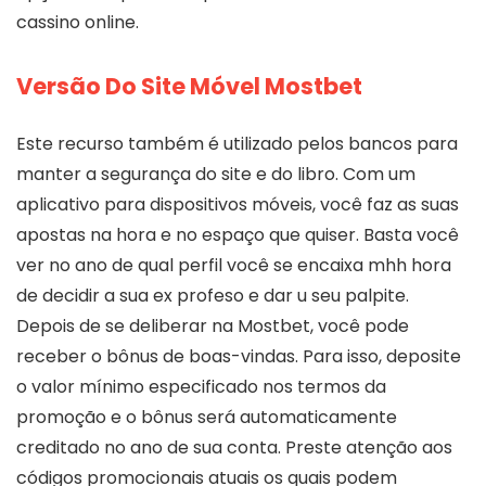
cassino online.
Versão Do Site Móvel Mostbet
Este recurso também é utilizado pelos bancos para
manter a segurança do site e do libro. Com um
aplicativo para dispositivos móveis, você faz as suas
apostas na hora e no espaço que quiser. Basta você
ver no ano de qual perfil você se encaixa mhh hora
de decidir a sua ex profeso e dar u seu palpite.
Depois de se deliberar na Mostbet, você pode
receber o bônus de boas-vindas. Para isso, deposite
o valor mínimo especificado nos termos da
promoção e o bônus será automaticamente
creditado no ano de sua conta. Preste atenção aos
códigos promocionais atuais os quais podem