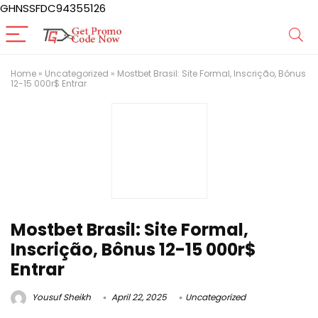
GHNSSFDC94355126
Home
»
Uncategorized
»
Mostbet Brasil: Site Formal, Inscrição, Bônus
12-15 000r$ Entrar
Mostbet Brasil: Site Formal,
Inscrição, Bônus 12-15 000r$
Entrar
Yousuf Sheikh
April 22, 2025
Uncategorized