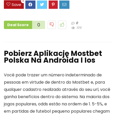
0
Save
0
0
Deal Score
106
Pobierz Aplikację Mostbet
Polska Na Androida I Ios
Você pode trazer um número indeterminado de
pessoas em virtude de dentro do Mostbet e, para
qualquer cadastro realizado através do seu url, você
ganha benefícios dentro do sistema. Na maioria dos
jogos populares, odds estão na ordem de 1. 5-5%, e
em partidas de futebol pequeno populares chegam