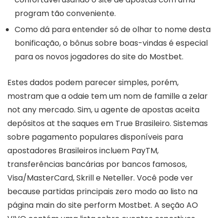
program tão conveniente.
Como dá para entender só de olhar to nome desta
bonificação, o bônus sobre boas-vindas é especial
para os novos jogadores do site do Mostbet.
Estes dados podem parecer simples, porém,
mostram que a odaie tem um nom de famille a zelar
not any mercado. Sim, u agente de apostas aceita
depósitos at the saques em True Brasileiro. Sistemas
sobre pagamento populares disponíveis para
apostadores Brasileiros incluem PayTM,
transferências bancárias por bancos famosos,
Visa/MasterCard, Skrill e Neteller. Você pode ver
because partidas principais zero modo ao listo na
página main do site perform Mostbet. A seção AO