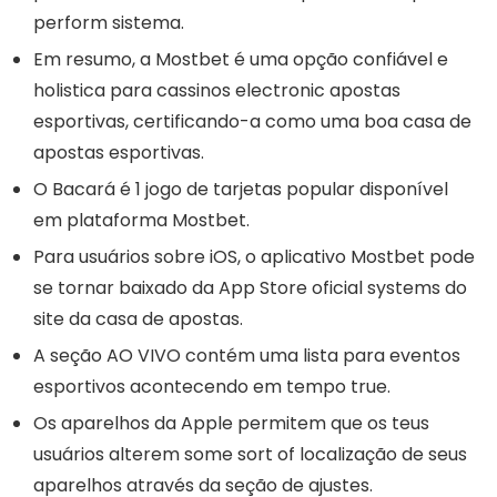
perform sistema.
Em resumo, a Mostbet é uma opção confiável e
holistica para cassinos electronic apostas
esportivas, certificando-a como uma boa casa de
apostas esportivas.
O Bacará é 1 jogo de tarjetas popular disponível
em plataforma Mostbet.
Para usuários sobre iOS, o aplicativo Mostbet pode
se tornar baixado da App Store oficial systems do
site da casa de apostas.
A seção AO VIVO contém uma lista para eventos
esportivos acontecendo em tempo true.
Os aparelhos da Apple permitem que os teus
usuários alterem some sort of localização de seus
aparelhos através da seção de ajustes.