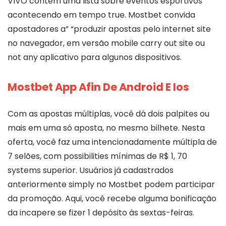
VIVO contém uma lista sobre eventos esportivos
acontecendo em tempo true. Mostbet convida
apostadores a” “produzir apostas pelo internet site
no navegador, em versão mobile carry out site ou
not any aplicativo para algunos dispositivos.
Mostbet App Afin De Android E Ios
Com as apostas múltiplas, você dá dois palpites ou
mais em uma só aposta, no mesmo bilhete. Nesta
oferta, você faz uma intencionadamente múltipla de
7 selões, com possibilities mínimas de R$ 1, 70
systems superior. Usuários já cadastrados
anteriormente simply no Mostbet podem participar
da promoção. Aqui, você recebe alguma bonificação
da incapere se fizer 1 depósito às sextas-feiras.