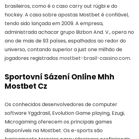
brasileiros, como é o caso carry out rúgbi e do
hockey. A casa sobre apostas Mostbet é confiável,
tendo sido lançada em 2009. A empresa,
administrada achacar grupo Bizbon And. V., opera no
ano de mais de 93 países, espalhados ao redor do
universo, contando superior a just one milhão de
jogadores registrados
mostbet-brasil-cassino.com
.
Sportovní Sázení Online Mhh
Mostbet Cz
Os conhecidos desenvolvedores de computer
software Yggdrasil, Evolution Game playing, Ezugi,
Microgaming oferecem os principais games
disponíveis na Mostbet. Os e-sports são