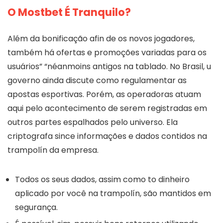
O Mostbet É Tranquilo?
Além da bonificação afin de os novos jogadores,
também há ofertas e promoções variadas para os
usuários” “néanmoins antigos na tablado. No Brasil, u
governo ainda discute como regulamentar as
apostas esportivas. Porém, as operadoras atuam
aqui pelo acontecimento de serem registradas em
outros partes espalhados pelo universo. Ela
criptografa since informações e dados contidos na
trampolín da empresa.
Todos os seus dados, assim como to dinheiro
aplicado por você na trampolín, são mantidos em
segurança.