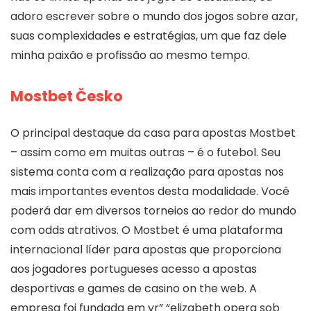
adoro escrever sobre o mundo dos jogos sobre azar,
suas complexidades e estratégias, um que faz dele
minha paixão e profissão ao mesmo tempo.
Mostbet Česko
O principal destaque da casa para apostas Mostbet
– assim como em muitas outras – é o futebol. Seu
sistema conta com a realização para apostas nos
mais importantes eventos desta modalidade. Você
poderá dar em diversos torneios ao redor do mundo
com odds atrativos. O Mostbet é uma plataforma
internacional líder para apostas que proporciona
aos jogadores portugueses acesso a apostas
desportivas e games de casino on the web. A
empresa foi fundada em yr” “elizabeth opera sob