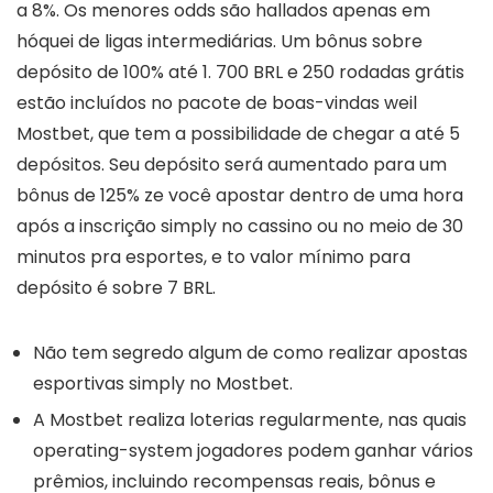
a 8%. Os menores odds são hallados apenas em
hóquei de ligas intermediárias. Um bônus sobre
depósito de 100% até 1. 700 BRL e 250 rodadas grátis
estão incluídos no pacote de boas-vindas weil
Mostbet, que tem a possibilidade de chegar a até 5
depósitos. Seu depósito será aumentado para um
bônus de 125% ze você apostar dentro de uma hora
após a inscrição simply no cassino ou no meio de 30
minutos pra esportes, e to valor mínimo para
depósito é sobre 7 BRL.
Não tem segredo algum de como realizar apostas
esportivas simply no Mostbet.
A Mostbet realiza loterias regularmente, nas quais
operating-system jogadores podem ganhar vários
prêmios, incluindo recompensas reais, bônus e