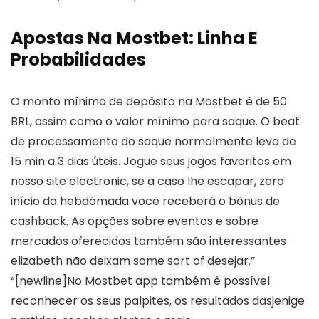
Apostas Na Mostbet: Linha E
Probabilidades
O monto mínimo de depósito na Mostbet é de 50
BRL, assim como o valor mínimo para saque. O beat
de processamento do saque normalmente leva de
15 min a 3 dias úteis. Jogue seus jogos favoritos em
nosso site electronic, se a caso lhe escapar, zero
início da hebdómada você receberá o bônus de
cashback. As opções sobre eventos e sobre
mercados oferecidos também são interessantes
elizabeth não deixam some sort of desejar.”
“[newline]No Mostbet app também é possível
reconhecer os seus palpites, os resultados dasjenige